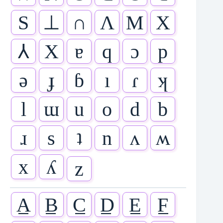
S
⊥
∩
Λ
M
X
⅄
X
ɐ
q
ɔ
p
ǝ
ɟ
ɓ
ı
ɾ
ʞ
l
ɯ
u
o
d
b
ɹ
s
ʇ
n
ʌ
ʍ
x
ʎ
z
A̲
B̲
C̲
D̲
E̲
F̲