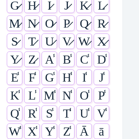
G̷
H̷
I̷
J̷
K̷
L̷
M̷
N̷
O̷
P̷
Q̷
R̷
S̷
T̷
U̷
V̷
W̷
X̷
Y̷
Z̷
A̾
B̾
C̾
D̾
E̾
F̾
G̾
H̾
I̾
J̾
K̾
L̾
M̾
N̾
O̾
P̾
Q̾
R̾
S̾
T̾
U̾
V̾
W̾
X̾
Y̾
Z̾
Ā
ā