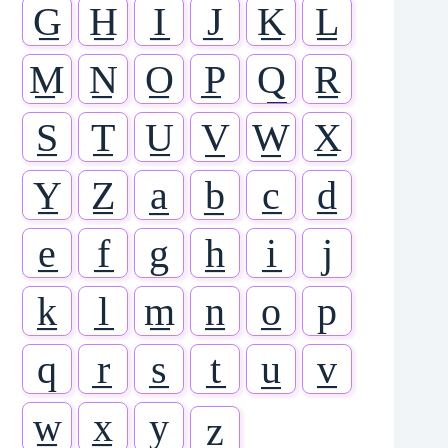
G̲
H̲
I̲
J̲
K̲
L̲
M̲
N̲
O̲
P̲
Q̲
R̲
S̲
T̲
U̲
V̲
W̲
X̲
Y̲
Z̲
a̲
b̲
c̲
d̲
e̲
f̲
g̲
h̲
i̲
j̲
k̲
l̲
m̲
n̲
o̲
p̲
q̲
r̲
s̲
t̲
u̲
v̲
w̲
x̲
y̲
z̲