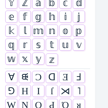
𝕐
ℤ
𝕒
𝕓
𝕔
𝕕
𝕖
𝕗
𝕘
𝕙
𝕚
𝕛
𝕜
𝕝
𝕞
𝕟
𝕠
𝕡
𝕢
𝕣
𝕤
𝕥
𝕦
𝕧
𝕨
𝕩
𝕪
𝕫
∀
ᙠ
Ɔ
ᗡ
Ǝ
Ⅎ
⅁
H
I
ſ
⋊
˥
W
N
O
Ԁ
Ό
ᴚ