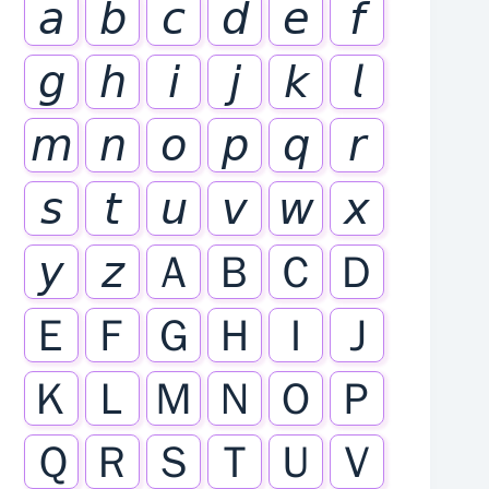
𝘢
𝘣
𝘤
𝘥
𝘦
𝘧
𝘨
𝘩
𝘪
𝘫
𝘬
𝘭
𝘮
𝘯
𝘰
𝘱
𝘲
𝘳
𝘴
𝘵
𝘶
𝘷
𝘸
𝘹
𝘺
𝘻
Ａ
Ｂ
Ｃ
Ｄ
Ｅ
Ｆ
Ｇ
Ｈ
Ｉ
Ｊ
Ｋ
Ｌ
Ｍ
Ｎ
Ｏ
Ｐ
Ｑ
Ｒ
Ｓ
Ｔ
Ｕ
Ｖ