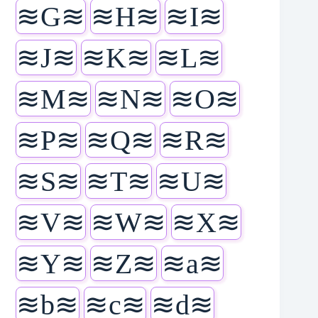
≋G≋
≋H≋
≋I≋
≋J≋
≋K≋
≋L≋
≋M≋
≋N≋
≋O≋
≋P≋
≋Q≋
≋R≋
≋S≋
≋T≋
≋U≋
≋V≋
≋W≋
≋X≋
≋Y≋
≋Z≋
≋a≋
≋b≋
≋c≋
≋d≋