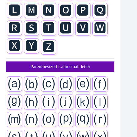
🅻
🅼
🅽
🅾
🅿
🆀
🆁
🆂
🆃
🆄
🆅
🆆
🆇
🆈
🆉
Parenthesized Latin small letter
⒜
⒝
⒞
⒟
⒠
⒡
⒢
⒣
⒤
⒥
⒦
⒧
⒨
⒩
⒪
⒫
⒬
⒭