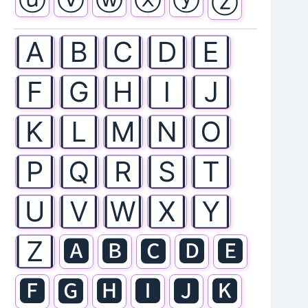
ⓤ
ⓥ
ⓦ
ⓧ
ⓨ
ⓩ
🄰
🄱
🄲
🄳
🄴
🄵
🄶
🄷
🄸
🄹
🄺
🄻
🄼
🄽
🄾
🄿
🅀
🅁
🅂
🅃
🅄
🅅
🅆
🅇
🅈
🅉
🅰
🅱
🅲
🅳
🅴
🅵
🅶
🅷
🅸
🅹
🅺