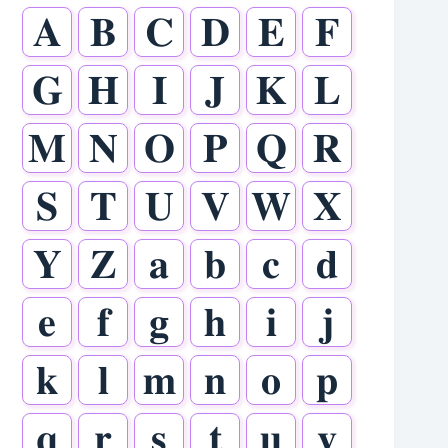
𝐀
𝐁
𝐂
𝐃
𝐄
𝐅
𝐆
𝐇
𝐈
𝐉
𝐊
𝐋
𝐌
𝐍
𝐎
𝐏
𝐐
𝐑
𝐒
𝐓
𝐔
𝐕
𝐖
𝐗
𝐘
𝐙
𝐚
𝐛
𝐜
𝐝
𝐞
𝐟
𝐠
𝐡
𝐢
𝐣
𝐤
𝐥
𝐦
𝐧
𝐨
𝐩
𝐪
𝐫
𝐬
𝐭
𝐮
𝐯