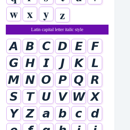
𝐰
𝐱
𝐲
𝐳
Latin capital letter italic style
𝘼
𝘽
𝘾
𝘿
𝙀
𝙁
𝙂
𝙃
𝙄
𝙅
𝙆
𝙇
𝙈
𝙉
𝙊
𝙋
𝙌
𝙍
𝙎
𝙏
𝙐
𝙑
𝙒
𝙓
𝙔
𝙕
𝙖
𝙗
𝙘
𝙙