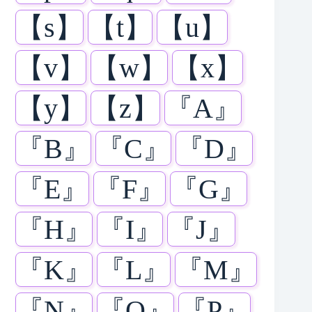
【s】
【t】
【u】
【v】
【w】
【x】
【y】
【z】
『A』
『B』
『C』
『D』
『E』
『F』
『G』
『H』
『I』
『J』
『K』
『L』
『M』
『N』
『O』
『P』