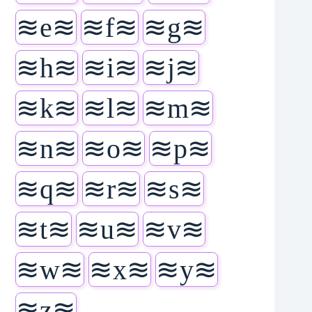
≋e≋
≋f≋
≋g≋
≋h≋
≋i≋
≋j≋
≋k≋
≋l≋
≋m≋
≋n≋
≋o≋
≋p≋
≋q≋
≋r≋
≋s≋
≋t≋
≋u≋
≋v≋
≋w≋
≋x≋
≋y≋
≋z≋