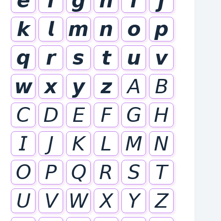
𝙚
𝙛
𝙜
𝙝
𝙞
𝙟
𝙠
𝙡
𝙢
𝙣
𝙤
𝙥
𝙦
𝙧
𝙨
𝙩
𝙪
𝙫
𝙬
𝙭
𝙮
𝙯
𝘈
𝘉
𝘊
𝘋
𝘌
𝘍
𝘎
𝘏
𝘐
𝘑
𝘒
𝘓
𝘔
𝘕
𝘖
𝘗
𝘘
𝘙
𝘚
𝘛
𝘜
𝘝
𝘞
𝘟
𝘠
𝘡