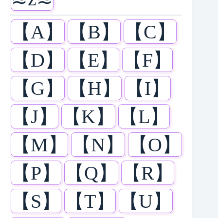
【A】
【B】
【C】
【D】
【E】
【F】
【G】
【H】
【I】
【J】
【K】
【L】
【M】
【N】
【O】
【P】
【Q】
【R】
【S】
【T】
【U】