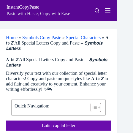
Skip
InstantCopyPaste
to
content
Paste with Haste, Copy with Ease
Home
»
Symbols Copy Paste
»
Special Characters
»
𝐀
𝖙𝖔 𝙕 All Special Letters Copy and Paste – 𝙎𝙮𝙢𝙗𝙤𝙡𝙨
𝙇𝙚𝙩𝙩𝙚𝙧𝙨
𝐀 𝖙𝖔 𝙕 All Special Letters Copy and Paste – 𝙎𝙮𝙢𝙗𝙤𝙡𝙨
𝙇𝙚𝙩𝙩𝙚𝙧𝙨
Diversify your text with our collection of special letter
characters! Copy and paste unique styles like 𝐀 𝖙𝖔 𝙕 to
add flair and creativity to your content. Enhance your
writing effortlessly! ✨🔤
Quick Navigation:
Latin capital letter