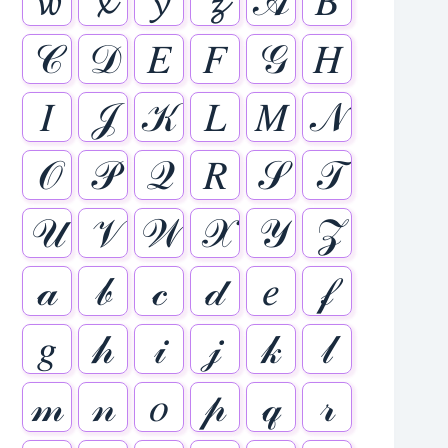
𝔀
𝔁
𝔂
𝔃
𝒜
𝐵
𝒞
𝒟
𝐸
𝐹
𝒢
𝐻
𝐼
𝒥
𝒦
𝐿
𝑀
𝒩
𝒪
𝒫
𝒬
𝑅
𝒮
𝒯
𝒰
𝒱
𝒲
𝒳
𝒴
𝒵
𝒶
𝒷
𝒸
𝒹
𝑒
𝒻
𝑔
𝒽
𝒾
𝒿
𝓀
𝓁
𝓂
𝓃
𝑜
𝓅
𝓆
𝓇