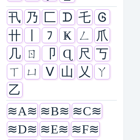
卂
乃
匚
ᗪ
乇
Ꮆ
卄
丨
ﾌ
Ҝ
ㄥ
爪
几
ㄖ
卩
Ɋ
尺
丂
ㄒ
ㄩ
ᐯ
山
乂
ㄚ
乙
≋A≋
≋B≋
≋C≋
≋D≋
≋E≋
≋F≋