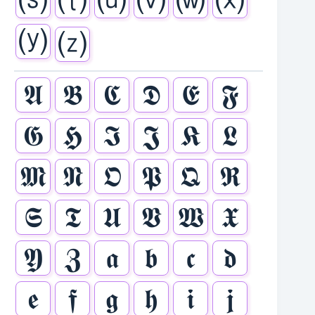
⒮
⒯
⒰
⒱
⒲
⒳
⒴
⒵
𝕬
𝕭
𝕮
𝕯
𝕰
𝕱
𝕲
𝕳
𝕴
𝕵
𝕶
𝕷
𝕸
𝕹
𝕺
𝕻
𝕼
𝕽
𝕾
𝕿
𝖀
𝖁
𝖂
𝖃
𝖄
𝖅
𝖆
𝖇
𝖈
𝖉
𝖊
𝖋
𝖌
𝖍
𝖎
𝖏