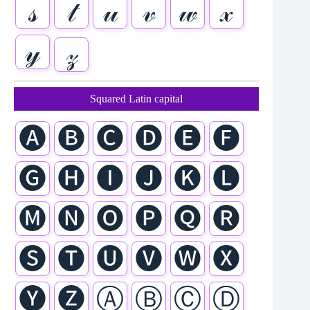
𝓈
𝓉
𝓊
𝓋
𝓌
𝓍
𝓎
𝓏
Squared Latin capital
🅐
🅑
🅒
🅓
🅔
🅕
🅖
🅗
🅘
🅙
🅚
🅛
🅜
🅝
🅞
🅟
🅠
🅡
🅢
🅣
🅤
🅥
🅦
🅧
🅨
🅩
Ⓐ
Ⓑ
Ⓒ
Ⓓ