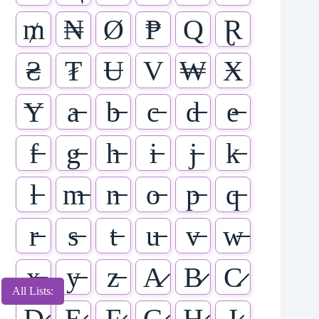
₥
₦
Ø
₱
Q
Ɽ
₴
₮
Ʉ
V
₩
Ӿ
Ɏ
a̶
b̶
c̶
d̶
e̶
f̶
g̶
h̶
i̶
j̶
k̶
l̶
m̶
n̶
o̶
p̶
q̶
r̶
s̶
t̶
u̶
v̶
w̶
x̶
y̶
z̶
A̷
B̷
C̷
All Lists:
D̷
E̷
F̷
G̷
H̷
I̷