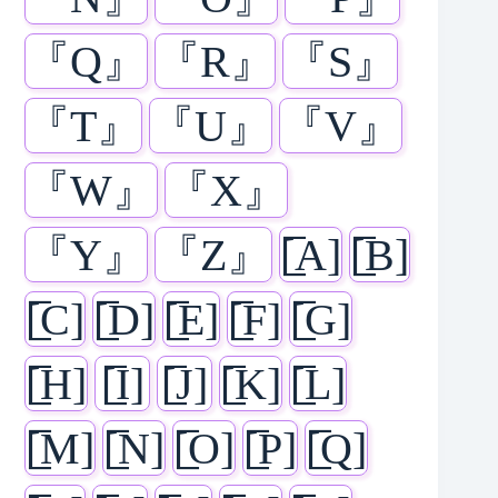
『Q』
『R』
『S』
『T』
『U』
『V』
『W』
『X』
『Y』
『Z』
[̲̅A]
[̲̅B]
[̲̅C]
[̲̅D]
[̲̅E]
[̲̅F]
[̲̅G]
[̲̅H]
[̲̅I]
[̲̅J]
[̲̅K]
[̲̅L]
[̲̅M]
[̲̅N]
[̲̅O]
[̲̅P]
[̲̅Q]