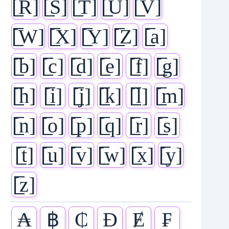
[̲̅R]
[̲̅S]
[̲̅T]
[̲̅U]
[̲̅V]
[̲̅W]
[̲̅X]
[̲̅Y]
[̲̅Z]
[̲̅a]
[̲̅b]
[̲̅c]
[̲̅d]
[̲̅e]
[̲̅f]
[̲̅g]
[̲̅h]
[̲̅i]
[̲̅j]
[̲̅k]
[̲̅l]
[̲̅m]
[̲̅n]
[̲̅o]
[̲̅p]
[̲̅q]
[̲̅r]
[̲̅s]
[̲̅t]
[̲̅u]
[̲̅v]
[̲̅w]
[̲̅x]
[̲̅y]
[̲̅z]
₳
฿
₵
Đ
Ɇ
₣