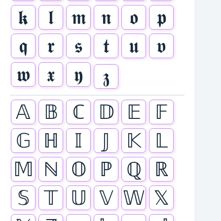
𝖐
𝖑
𝖒
𝖓
𝖔
𝖕
𝖖
𝖗
𝖘
𝖙
𝖚
𝖛
𝖜
𝖝
𝖞
𝖟
𝔸
𝔹
ℂ
𝔻
𝔼
𝔽
𝔾
ℍ
𝕀
𝕁
𝕂
𝕃
𝕄
ℕ
𝕆
ℙ
ℚ
ℝ
𝕊
𝕋
𝕌
𝕍
𝕎
𝕏