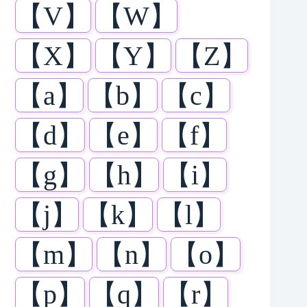
【V】
【W】
【X】
【Y】
【Z】
【a】
【b】
【c】
【d】
【e】
【f】
【g】
【h】
【i】
【j】
【k】
【l】
【m】
【n】
【o】
【p】
【q】
【r】