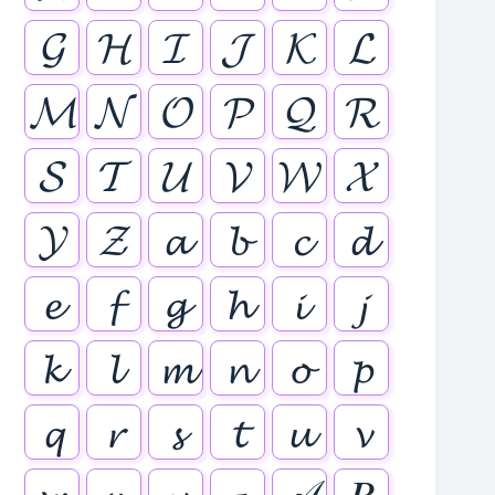
𝓖
𝓗
𝓘
𝓙
𝓚
𝓛
𝓜
𝓝
𝓞
𝓟
𝓠
𝓡
𝓢
𝓣
𝓤
𝓥
𝓦
𝓧
𝓨
𝓩
𝓪
𝓫
𝓬
𝓭
𝓮
𝓯
𝓰
𝓱
𝓲
𝓳
𝓴
𝓵
𝓶
𝓷
𝓸
𝓹
𝓺
𝓻
𝓼
𝓽
𝓾
𝓿