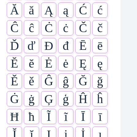
Ă
ă
Ą
ą
Ć
ć
Ĉ
ĉ
Ċ
ċ
Č
č
Ď
ď
Đ
đ
Ē
ē
Ĕ
ĕ
Ė
ė
Ę
ę
Ě
ě
Ĝ
ĝ
Ğ
ğ
Ġ
ġ
Ģ
ģ
Ĥ
ĥ
Ħ
ħ
Ĩ
ĩ
Ī
ī
Ĭ
ĭ
Į
į
İ
ı