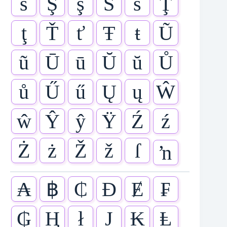
ŝ
Ş
ş
Š
š
Ţ
ţ
Ť
ť
Ŧ
ŧ
Ũ
ũ
Ū
ū
Ŭ
ŭ
Ů
ů
Ű
ű
Ų
ų
Ŵ
ŵ
Ŷ
ŷ
Ÿ
Ź
ź
Ż
ż
Ž
ž
ſ
ŉ
₳
฿
₵
Đ
Ɇ
₣
₲
Ⱨ
ł
J
₭
Ⱡ