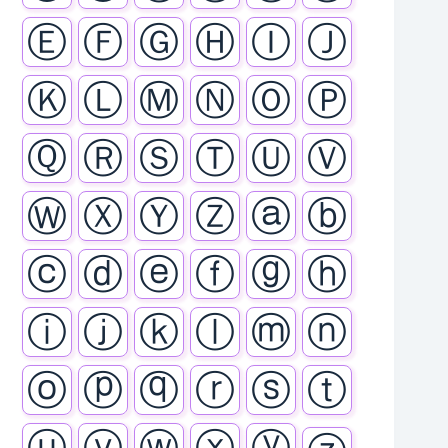
Ⓔ
Ⓕ
Ⓖ
Ⓗ
Ⓘ
Ⓙ
Ⓚ
Ⓛ
Ⓜ
Ⓝ
Ⓞ
Ⓟ
Ⓠ
Ⓡ
Ⓢ
Ⓣ
Ⓤ
Ⓥ
Ⓦ
Ⓧ
Ⓨ
Ⓩ
ⓐ
ⓑ
ⓒ
ⓓ
ⓔ
ⓕ
ⓖ
ⓗ
ⓘ
ⓙ
ⓚ
ⓛ
ⓜ
ⓝ
ⓞ
ⓟ
ⓠ
ⓡ
ⓢ
ⓣ