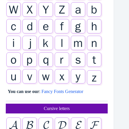
Ｗ
Ｘ
Ｙ
Ｚ
ａ
ｂ
ｃ
ｄ
ｅ
ｆ
ｇ
ｈ
ｉ
ｊ
ｋ
ｌ
ｍ
ｎ
ｏ
ｐ
ｑ
ｒ
ｓ
ｔ
ｕ
ｖ
ｗ
ｘ
ｙ
ｚ
You can use our
:
Fancy Fonts Generator
Cursive letters
𝓐
𝓑
𝓒
𝓓
𝓔
𝓕