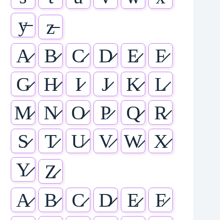
y̶
z̶
A̷
B̷
C̷
D̷
E̷
F̷
G̷
H̷
I̷
J̷
K̷
L̷
M̷
N̷
O̷
P̷
Q̷
R̷
S̷
T̷
U̷
V̷
W̷
X̷
Y̷
Z̷
A̷
B̷
C̷
D̷
E̷
F̷