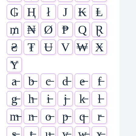
₲
Ⱨ
ł
J
₭
Ⱡ
₥
₦
Ø
₱
Q
Ɽ
₴
₮
Ʉ
V
₩
Ӿ
Ɏ
a̶
b̶
c̶
d̶
e̶
f̶
g̶
h̶
i̶
j̶
k̶
l̶
m̶
n̶
o̶
p̶
q̶
r̶
s̶
t̶
u̶
v̶
w̶
x̶