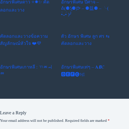
อักษรพิเศษดาว ⭐✸✨ คัด
อักษรพิเศษ ปีศาจ –
ᕕ(⚈ʖ̯⚈)ᕗ – ⚈益⚈ – ╰(
ลอกและวาง
•̀ᴗ•́ )╯
คัดลอกและวางข้อความ
ตัว อักษร พิเศษ ลูก ศร ⇆
สัญลักษณ์หัวใจ ❤️️💜
คัดลอกและวาง
อักษรพิเศษเกาหลี : ㄲㄾㆉ
อักษรพิเศษเท่ๆ – 𝐀𝘽𝓒
ㅭ
🅳🅴🅵🅖𝓗𝕀
Leave a Reply
Your email address will not be published.
Required fields are marked
*