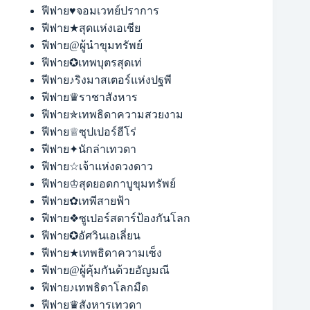
ฟีฟาย♥จอมเวทย์ปราการ
ฟีฟาย★สุดแห่งเอเชีย
ฟีฟาย@ผู้นำขุมทรัพย์
ฟีฟาย✪เทพบุตรสุดเท่
ฟีฟาย♪ริงมาสเตอร์แห่งปฐพี
ฟีฟาย♛ราชาสังหาร
ฟีฟาย✯เทพธิดาความสวยงาม
ฟีฟาย♕ซุปเปอร์ฮีโร่
ฟีฟาย✦นักล่าเทวดา
ฟีฟาย☆เจ้าแห่งดวงดาว
ฟีฟาย♔สุดยอดกาบูขุมทรัพย์
ฟีฟาย✿เทพีสายฟ้า
ฟีฟาย❖ซูเปอร์สตาร์ป้องกันโลก
ฟีฟาย✪อัศวินเอเลี่ยน
ฟีฟาย★เทพธิดาความเซ็ง
ฟีฟาย@ผู้คุ้มกันด้วยอัญมณี
ฟีฟาย♪เทพธิดาโลกมืด
ฟีฟาย♛สังหารเทวดา